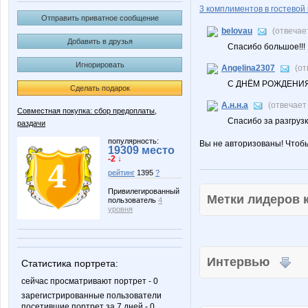
3 комплиментов в гостевой 
Отправить приватное сообщение
belovau
(отвечае
Добавить в друзья
Спасибо большое!!!
Игнорировать
Angelina2307
(от
С ДНЁМ РОЖДЕНИЯ!
Сделать подарок
А.н.н.а
(отвечает
Совместная покупка: сбор предоплаты,
Спасибо за разгрузк
раздачи
популярность:
Вы не авторизованы! Чтоб
19309 место
-2 ↓
рейтинг
1395
?
Привилегированный
Метки лидеров
пользователь
4
уровня
Интервью
Статистика портрета:
сейчас просматривают портрет - 0
зарегистрированные пользователи
посетившие портрет за 7 дней - 0