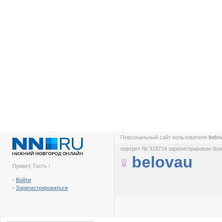
Персональный сайт пользователя
belo
портрет № 318714 зарегистрирован боле
belovau
Привет, Гость !
-
Войти
-
Зарегистрироваться