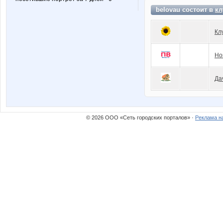
belovau состоит в
кл
Кл
Но
Да
© 2026 ООО «Сеть городских порталов» ·
Реклама н